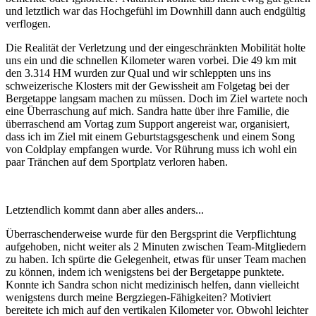
und letztlich war das Hochgefühl im Downhill dann auch endgültig
verflogen.
Die Realität der Verletzung und der eingeschränkten Mobilität holte
uns ein und die schnellen Kilometer waren vorbei. Die 49 km mit
den 3.314 HM wurden zur Qual und wir schleppten uns ins
schweizerische Klosters mit der Gewissheit am Folgetag bei der
Bergetappe langsam machen zu müssen. Doch im Ziel wartete noch
eine Überraschung auf mich. Sandra hatte über ihre Familie, die
überraschend am Vortag zum Support angereist war, organisiert,
dass ich im Ziel mit einem Geburtstagsgeschenk und einem Song
von Coldplay empfangen wurde. Vor Rührung muss ich wohl ein
paar Tränchen auf dem Sportplatz verloren haben.
Letztendlich kommt dann aber alles anders...
Überraschenderweise wurde für den Bergsprint die Verpflichtung
aufgehoben, nicht weiter als 2 Minuten zwischen Team-Mitgliedern
zu haben. Ich spürte die Gelegenheit, etwas für unser Team machen
zu können, indem ich wenigstens bei der Bergetappe punktete.
Konnte ich Sandra schon nicht medizinisch helfen, dann vielleicht
wenigstens durch meine Bergziegen-Fähigkeiten? Motiviert
bereitete ich mich auf den vertikalen Kilometer vor. Obwohl leichter