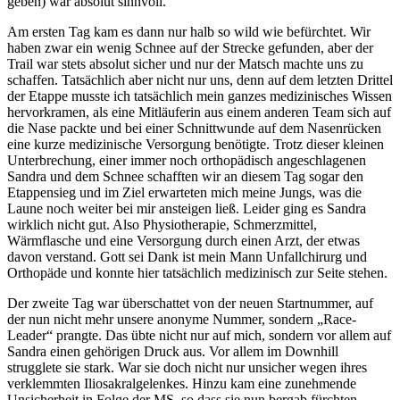
geben) war absolut sinnvoll.
Am ersten Tag kam es dann nur halb so wild wie befürchtet. Wir
haben zwar ein wenig Schnee auf der Strecke gefunden, aber der
Trail war stets absolut sicher und nur der Matsch machte uns zu
schaffen. Tatsächlich aber nicht nur uns, denn auf dem letzten Drittel
der Etappe musste ich tatsächlich mein ganzes medizinisches Wissen
hervorkramen, als eine Mitläuferin aus einem anderen Team sich auf
die Nase packte und bei einer Schnittwunde auf dem Nasenrücken
eine kurze medizinische Versorgung benötigte. Trotz dieser kleinen
Unterbrechung, einer immer noch orthopädisch angeschlagenen
Sandra und dem Schnee schafften wir an diesem Tag sogar den
Etappensieg und im Ziel erwarteten mich meine Jungs, was die
Laune noch weiter bei mir ansteigen ließ. Leider ging es Sandra
wirklich nicht gut. Also Physiotherapie, Schmerzmittel,
Wärmflasche und eine Versorgung durch einen Arzt, der etwas
davon verstand. Gott sei Dank ist mein Mann Unfallchirurg und
Orthopäde und konnte hier tatsächlich medizinisch zur Seite stehen.
Der zweite Tag war überschattet von der neuen Startnummer, auf
der nun nicht mehr unsere anonyme Nummer, sondern „Race-
Leader“ prangte. Das übte nicht nur auf mich, sondern vor allem auf
Sandra einen gehörigen Druck aus. Vor allem im Downhill
strugglete sie stark. War sie doch nicht nur unsicher wegen ihres
verklemmten Iliosakralgelenkes. Hinzu kam eine zunehmende
Unsicherheit in Folge der MS, so dass sie nun bergab fürchten