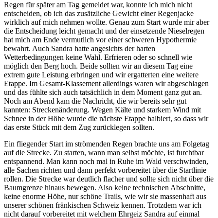
Regen für später am Tag gemeldet war, konnte ich mich nicht
entscheiden, ob ich das zusätzliche Gewicht einer Regenjacke
wirklich auf mich nehmen wollte. Genau zum Start wurde mir aber
die Entscheidung leicht gemacht und der einsetzende Nieselregen
hat mich am Ende vermutlich vor einer schweren Hypothermie
bewahrt. Auch Sandra hatte angesichts der harten
Wetterbedingungen keine Wahl. Erfrieren oder so schnell wie
möglich den Berg hoch. Beide sollten wir an diesem Tag eine
extrem gute Leistung erbringen und wir ergatterten eine weitere
Etappe. Im Gesamt-Klassement allerdings waren wir abgeschlagen
und das fühlte sich auch tatsächlich in dem Moment ganz gut an.
Noch am Abend kam die Nachricht, die wir bereits sehr gut
kannten: Streckenänderung. Wegen Kälte und starkem Wind mit
Schnee in der Höhe wurde die nächste Etappe halbiert, so dass wir
das erste Stück mit dem Zug zurücklegen sollten.
Ein fliegender Start im strömenden Regen brachte uns am Folgetag
auf die Strecke. Zu starten, wann man selbst möchte, ist furchtbar
entspannend. Man kann noch mal in Ruhe im Wald verschwinden,
alle Sachen richten und dann perfekt vorbereitet über die Startlinie
rollen. Die Strecke war deutlich flacher und sollte sich nicht über die
Baumgrenze hinaus bewegen. Also keine technischen Abschnitte,
keine enorme Höhe, nur schöne Trails, wie wir sie massenhaft aus
unserer schönen fränkischen Schweiz kennen. Trotzdem war ich
nicht darauf vorbereitet mit welchem Ehrgeiz Sandra auf einmal