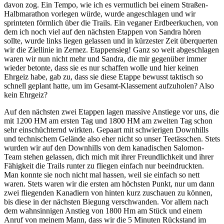
davon zog. Ein Tempo, wie ich es vermutlich bei einem Straßen-
Halbmarathon vorlegen würde, wurde angeschlagen und wir
sprinteten förmlich über die Trails. Ein veganer Erdbeerkuchen, von
dem ich noch viel auf den nächsten Etappen von Sandra hören
sollte, wurde links liegen gelassen und in kürzester Zeit überquerten
wir die Ziellinie in Zernez. Etappensieg! Ganz so weit abgeschlagen
waren wir nun nicht mehr und Sandra, die mir gegenüber immer
wieder betonte, dass sie es nur schaffen wolle und hier keinen
Ehrgeiz habe, gab zu, dass sie diese Etappe bewusst taktisch so
schnell geplant hatte, um im Gesamt-Klassement aufzuholen? Also
kein Ehrgeiz?
Auf den nächsten zwei Etappen lagen massive Anstiege vor uns, die
mit 1200 HM am ersten Tag und 1800 HM am zweiten Tag schon
sehr einschüchternd wirkten. Gepaart mit schwierigen Downhills
und technischem Gelände also eher nicht so unser Teetässchen. Stets
wurden wir auf den Downhills von dem kanadischen Salomon-
Team stehen gelassen, dich mich mit ihrer Freundlichkeit und ihrer
Fähigkeit die Trails runter zu fliegen einfach nur beeindruckten.
Man konnte sie noch nicht mal hassen, weil sie einfach so nett
waren. Stets waren wir die ersten am höchsten Punkt, nur um dann
zwei fliegenden Kanadiern von hinten kurz zuschauen zu können,
bis diese in der nächsten Biegung verschwanden. Vor allem nach
dem wahnsinnigen Anstieg von 1800 Hm am Stück und einem
Anruf von meinem Mann, dass wir die 5 Minuten Rückstand im