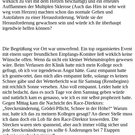
wirklich zu viel mit dem Herzen beschäftigt) und ein erneutes
Aufflammen der Multiplen Sklerose (Auch das Hirn ist sehr weit
weg vom Herzen) machten schon das normale Gehen und
Autofahren zu einer Herausforderung. Würde sie der
Herausforderung gewachsen sein und würde ich ihr überhaupt
irgendwie helfen können?
Die Begrüßung vor Ort war umwerfend. Ein top organisiertes Event
mit einem super freundlichen Empfangs-Komitee ließ wirklich keine
Wünsche offen. Wenn da nicht ein kleiner Wehmutstropfen gewesen
wäre. Beim Verlassen der Klinik hatte mich mein Kollege noch
gefragt, ob ich vor irgendetwas Angst hätte. Ganz entspannt hatte
ich geantwortet, dass mich alles entspannt ließe, solange es keinen
Schnee gäbe und der Wetterbericht war für Samstag (Rennbeginn)
mit reichlich Sonne versehen. Also voll entspannt. Leider hatte ich
nicht bedacht, dass es noch Tage vor dem Samstag geben würde
und natürlich kam es genauso, wie ich es mir selbst prophezeit hatte.
Gegen Mittag kam die Nachricht des Race-Direktors:
„Streckenänderung, Grödel-Pflicht, Schnee in der Höhe!“ Warum
nur, hatte ich das zu meinem Kollegen gesagt? An dieser Stelle muss
ich dann doch ein Lob für den Race-Direktor loswerden. Die
Strecken waren stets spannend, aber auch immer völlig sicher und
jede Streckenänderung (es sollte 6 Änderungen bei 7 Etappen