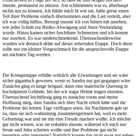
musste, permanent zu stürzen. Am schlimmsten war es, überhaupt
nichts tun zu können. Ich fühlte mich fit wie nie, hätte gerne einen
Teil ihrer Probleme einfach übernommen und die Last verteilt, aber
ich war völlig hilflos. Besorgt musste ich von hinten mit ansehen,
wie jeder Schritt zur Risiko-Abwägung und Sturz-Vermeidung
wurde. Hinzu kamen sicher furchtbare Schmerzen und ich konnte
nur zusehen. Es war niederschmetternd. Überraschenderweise
wurden wir dennoch dritte auf dieser zehrenden Etappe. Doch diese
sollte nur ein kleiner Vorgeschmack für die anspruchsvolle Etappe
am nächsten Tag werden.
Die Königsetappe erfüllte wirklich alle Erwartungen und sie wäre
sicher gigantisch gewesen, wenn es Sandra nur gut gegangen wäre.
Zunächst ging es lange bergauf, dann eine malerische Querung in
hochalpinem Gelände, bei der wir sogar Helme tragen mussten.
Überraschend leichtfüssig ging es zunächst voran und meine
Hoffnung stieg, dass Sandra sich über Nacht erholt hätte und die
Probleme der letzten Tage verflogen seien. Im Nachhinein gab sie
zu, dass sie sich wahnsinnig zusammengerissen hat, weil es mein
Geburtstag war und sie mir eine Freude machen wollte. Ich möchte
gar nicht wissen, was sie erdulden musste, während ich mich nur
freute und Juhu schreien wollte und ihre Probleme gar nicht
bemerkte oder ignorierte? Natürlich konnte das nicht ewig gut gehen