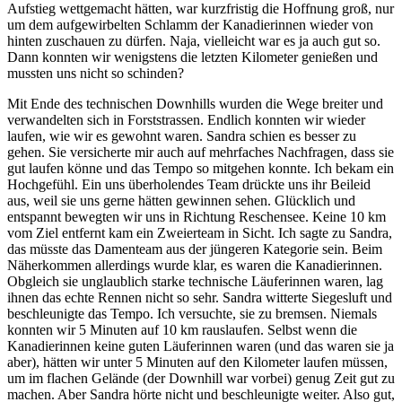
Aufstieg wettgemacht hätten, war kurzfristig die Hoffnung groß, nur
um dem aufgewirbelten Schlamm der Kanadierinnen wieder von
hinten zuschauen zu dürfen. Naja, vielleicht war es ja auch gut so.
Dann konnten wir wenigstens die letzten Kilometer genießen und
mussten uns nicht so schinden?
Mit Ende des technischen Downhills wurden die Wege breiter und
verwandelten sich in Forststrassen. Endlich konnten wir wieder
laufen, wie wir es gewohnt waren. Sandra schien es besser zu
gehen. Sie versicherte mir auch auf mehrfaches Nachfragen, dass sie
gut laufen könne und das Tempo so mitgehen konnte. Ich bekam ein
Hochgefühl. Ein uns überholendes Team drückte uns ihr Beileid
aus, weil sie uns gerne hätten gewinnen sehen. Glücklich und
entspannt bewegten wir uns in Richtung Reschensee. Keine 10 km
vom Ziel entfernt kam ein Zweierteam in Sicht. Ich sagte zu Sandra,
das müsste das Damenteam aus der jüngeren Kategorie sein. Beim
Näherkommen allerdings wurde klar, es waren die Kanadierinnen.
Obgleich sie unglaublich starke technische Läuferinnen waren, lag
ihnen das echte Rennen nicht so sehr. Sandra witterte Siegesluft und
beschleunigte das Tempo. Ich versuchte, sie zu bremsen. Niemals
konnten wir 5 Minuten auf 10 km rauslaufen. Selbst wenn die
Kanadierinnen keine guten Läuferinnen waren (und das waren sie ja
aber), hätten wir unter 5 Minuten auf den Kilometer laufen müssen,
um im flachen Gelände (der Downhill war vorbei) genug Zeit gut zu
machen. Aber Sandra hörte nicht und beschleunigte weiter. Also gut,